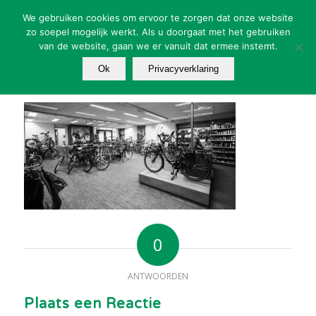
We gebruiken cookies om ervoor te zorgen dat onze website
zo soepel mogelijk werkt. Als u doorgaat met het gebruiken
van de website, gaan we er vanuit dat ermee instemt.
Ok
Privacyverklaring
0
ANTWOORDEN
Plaats een Reactie