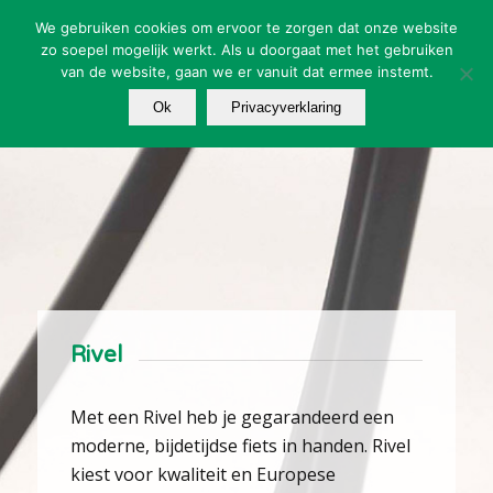
We gebruiken cookies om ervoor te zorgen dat onze website
zo soepel mogelijk werkt. Als u doorgaat met het gebruiken
van de website, gaan we er vanuit dat ermee instemt.
Ok
Privacyverklaring
Rivel
Met een Rivel heb je gegarandeerd een
moderne, bijdetijdse fiets in handen. Rivel
kiest voor kwaliteit en Europese